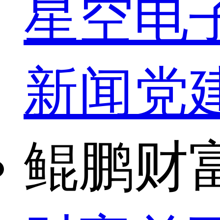
星空电
新闻
党
鲲鹏财