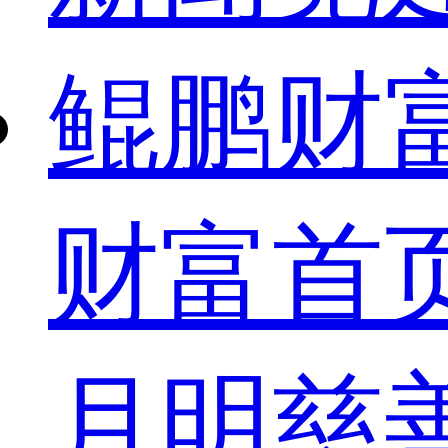
鲲鹏财
财富首
月明慈