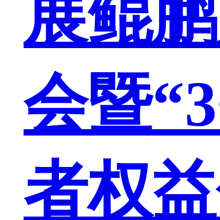
展鲲鹏
会暨“3
者权益