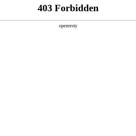
财富热线：
400 812 0198
首页
关于星空电子
党建引领
鲲鹏财富
业